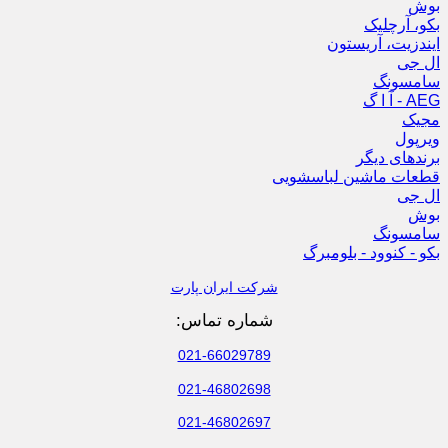
بوش
بکو، آرچلیک
ایندزیت، آریستون
ال جی
سامسونگ
AEG - آ ا گ
مجیک
ویرپول
برندهای دیگر
قطعات ماشین لباسشویی
ال جی
بوش
سامسونگ
بکو - کنوود - بلومبرگ
شرکت ایران پارت
شماره تماس:
021-66029789
021-46802698
021-46802697