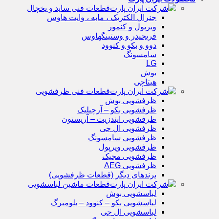
قطعات فنی ساید و یخچال
جنرال الکتریک ، مابه ، وایت هاوس
ویرپول و کنمور
فریجیدر و وستینگهاوس
دوو و بکو و کنوود
سامسونگ
LG
بوش
هیتاچی
قطعات فنی ظرفشویی
ظرفشویی بوش
ظرفشویی بکو – آرچیلیک
ظرفشویی ایندزیت – آریستون
ظرفشویی ال جی
ظرفشویی سامسونگ
ظرفشویی ویرپول
ظرفشویی مجیک
ظرفشویی AEG
برندهای دیگر (قطعات ظرفشویی)
قطعات ماشین لباسشویی
لباسشویی بوش
لباسشویی بکو – کنوود – بلومبرگ
لباسشویی ال جی