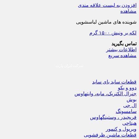
افزودن به لیست علاقه مندی
مشاهده
شوینده های ماشین لباسشویی
لکه بر ونیش ۱۵۰۰ گرم
تماس بگیرید
اطلاعات بیشتر
مشاهده سریع
شرکت ایران پارت
قطعات ساید بای ساید
دوو و بکو
جنرال الکتریک، مابه، وایتهاوس
بوش
ال جی
سامسونگ
فریجیدر ، وستینگهاوس
هیتاچی
ویرپول و کنمور
قطعات ماشین ظرفشویی