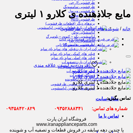
ظرفشویی ال جی
ظرفشویی سامسونگ
مایع جلادهنده ی کلارو ۱ لیتری
ظرفشویی ویرپول
ظرفشویی مجیک
ظرفشویی AEG
برندهای دیگر (قطعات ظرفشویی)
قطعات ماشین لباسشویی
خانه
/
شوینده های ماشین ظرفشویی
لباسشویی بوش
لباسشویی بکو – کنوود – بلومبرگ
لباسشویی ال جی
لباسشویی سامسونگ
فیلتر های ساید بای ساید
فیلتر های کمکی ساید بای ساید
فیلتر های اصلی ساید بای ساید
تصفیه آب
افزودن به لیست علاقه مندی
قطعات دستگاه تصفیه آب
فیلتر های تصفیه آب
دستگاه تصفیه آب
شوینده
شوینده های ماشین ظرفشویی
شوینده های ماشین لباسشویی
تماس بگیرید
مقاله سایت
شماره های تماس: ۰۹۳۵۲۸۸۸۳۴۱ ۰۹۳۵۸۴۲۰۸۲۹
تماس با ما
فروشگاه ایران پارت
www.iranapplianceparts.com
با چندین دهه سابقه در فروش قطعات و تصفیه آب و شوینده