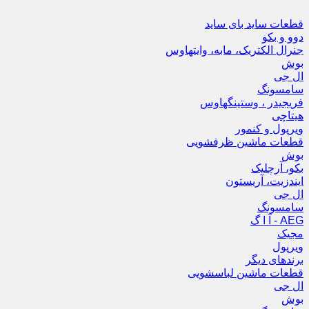
قطعات ساید بای ساید
دوو و بکو
جنرال الکتریک، مابه، وایتهاوس
بوش
ال جی
سامسونگ
فریجیدر ، وستینگهاوس
هیتاچی
ویرپول و کنمور
قطعات ماشین ظرفشویی
بوش
بکو، آرچلیک
ایندزیت، آریستون
ال جی
سامسونگ
AEG - آ ا گ
مجیک
ویرپول
برندهای دیگر
قطعات ماشین لباسشویی
ال جی
بوش