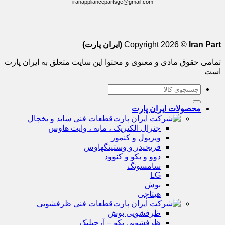
iranappliancepartsge@gmail.com
Iran Part (ایران پارت)
Copyright 2026 ©
تمامی حقوق مادی و معنوی و محتوا این سایت متعلق به ایران پارت
است
جستجو
برای:
محصولات ایران پارت
قطعات فنی ساید و یخچال
جنرال الکتریک ، مابه ، وایت هاوس
ویرپول و کنمور
فریجیدر و وستینگهاوس
دوو و بکو و کنوود
سامسونگ
LG
بوش
هیتاچی
قطعات فنی ظرفشویی
ظرفشویی بوش
ظرفشویی بکو – آرچیلیک