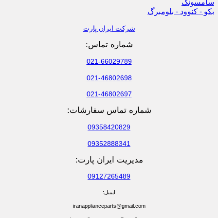
سامسونگ
بکو - کنوود - بلومبرگ
شرکت ایران پارت
شماره تماس:
021-66029789
021-46802698
021-46802697
شماره تماس سفارشات:
09358420829
09352888341
مدیریت ایران پارت:
09127265489
ایمیل:
iranapplianceparts@gmail.com