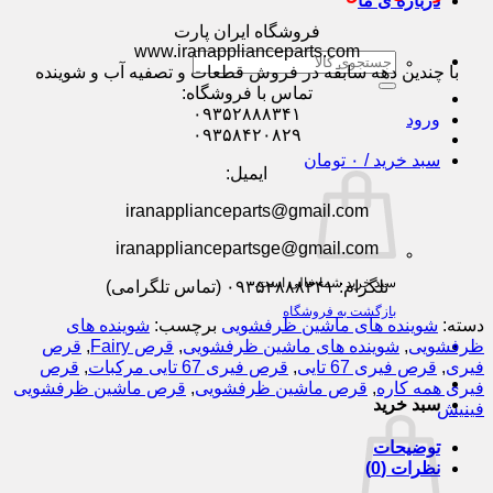
درباره ی ما
فروشگاه ایران پارت
www.iranapplianceparts.com
جستجو
با چندین دهه سابقه در فروش قطعات و تصفیه آب و شوینده
برای:
تماس با فروشگاه:
۰۹۳۵۲۸۸۸۳۴۱
ورود
۰۹۳۵۸۴۲۰۸۲۹
سبد خرید /
۰
تومان
ایمیل:
iranapplianceparts@gmail.com
iranappliancepartsge@gmail.com
سبد خرید شما خالی است.
تلگرام: ۰۹۳۵۲۸۸۸۳۴۱ (تماس تلگرامی)
بازگشت به فروشگاه
دسته:
شوینده های ماشین ظرفشویی
برچسب:
شوینده های
ظرفشویی
,
شوینده های ماشین ظرفشویی
,
قرص Fairy
,
قرص
فیری
,
قرص فیری 67 تایی
,
قرص فیری 67 تایی مرکبات
,
قرص
فیری همه کاره
,
قرص ماشین ظرفشویی
,
قرص ماشین ظرفشویی
سبد خرید
فینیش
توضیحات
نظرات (0)