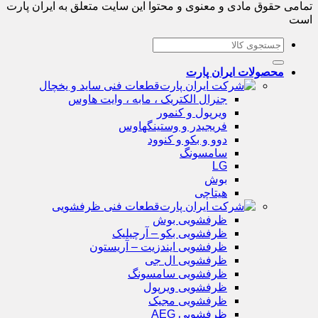
تمامی حقوق مادی و معنوی و محتوا این سایت متعلق به ایران پارت
است
جستجو
برای:
محصولات ایران پارت
قطعات فنی ساید و یخچال
جنرال الکتریک ، مابه ، وایت هاوس
ویرپول و کنمور
فریجیدر و وستینگهاوس
دوو و بکو و کنوود
سامسونگ
LG
بوش
هیتاچی
قطعات فنی ظرفشویی
ظرفشویی بوش
ظرفشویی بکو – آرچیلیک
ظرفشویی ایندزیت – آریستون
ظرفشویی ال جی
ظرفشویی سامسونگ
ظرفشویی ویرپول
ظرفشویی مجیک
ظرفشویی AEG