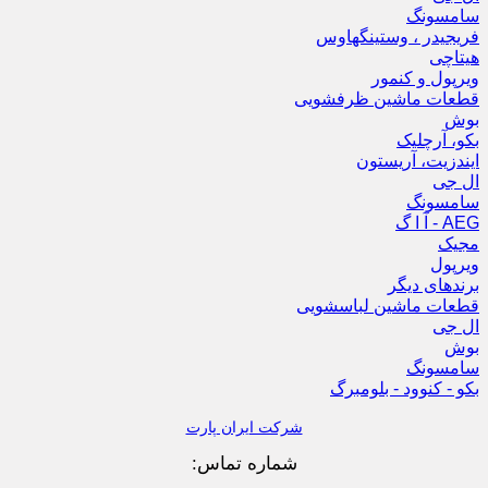
سامسونگ
فریجیدر ، وستینگهاوس
هیتاچی
ویرپول و کنمور
قطعات ماشین ظرفشویی
بوش
بکو، آرچلیک
ایندزیت، آریستون
ال جی
سامسونگ
AEG - آ ا گ
مجیک
ویرپول
برندهای دیگر
قطعات ماشین لباسشویی
ال جی
بوش
سامسونگ
بکو - کنوود - بلومبرگ
شرکت ایران پارت
شماره تماس: