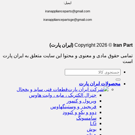
ایمیل:
iranapplianceparts@gmail.com
iranappliancepartsge@gmail.com
Iran Part (ایران پارت)
Copyright 2026 ©
تمامی حقوق مادی و معنوی و محتوا این سایت متعلق به ایران پارت
است
جستجو
برای:
محصولات ایران پارت
قطعات فنی ساید و یخچال
جنرال الکتریک ، مابه ، وایت هاوس
ویرپول و کنمور
فریجیدر و وستینگهاوس
دوو و بکو و کنوود
سامسونگ
LG
بوش
هیتاچی