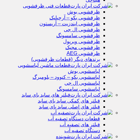
قطعات فنی ظرفشویی
ظرفشویی بوش
ظرفشویی بکو – آرچیلیک
ظرفشویی ایندزیت – آریستون
ظرفشویی ال جی
ظرفشویی سامسونگ
ظرفشویی ویرپول
ظرفشویی مجیک
ظرفشویی AEG
برندهای دیگر (قطعات ظرفشویی)
قطعات ماشین لباسشویی
لباسشویی بوش
لباسشویی بکو – کنوود – بلومبرگ
لباسشویی ال جی
لباسشویی سامسونگ
فیلتر های ساید بای ساید
فیلتر های کمکی ساید بای ساید
فیلتر های اصلی ساید بای ساید
تصفیه آب
قطعات دستگاه تصفیه آب
فیلتر های تصفیه آب
دستگاه تصفیه آب
شوینده