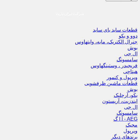
شرکت ایران پارت
قطعات ساید بای ساید
دوو و بکو
جنرال الکتریک، مابه، وایتهاوس
بوش
ال جی
سامسونگ
فریجیدر ، وستینگهاوس
هیتاچی
ویرپول و کنمور
قطعات ماشین ظرفشویی
بوش
بکو، آرچلیک
ایندزیت، آریستون
ال جی
سامسونگ
AEG - آ ا گ
مجیک
ویرپول
برندهای دیگر