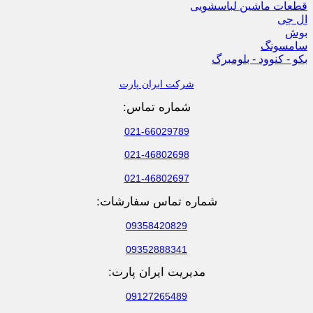
قطعات ماشین لباسشویی
ال جی
بوش
سامسونگ
بکو - کنوود - بلومبرگ
شرکت ایران پارت
شماره تماس:
021-66029789
021-46802698
021-46802697
شماره تماس سفارشات:
09358420829
09352888341
مدیریت ایران پارت:
09127265489