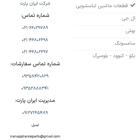
شرکت ایران پارت
قطعات ماشین لباسشویی
شماره تماس:
ال جی
021-66029789
بوش
021-46802698
سامسونگ
021-46802697
بکو - کنوود - بلومبرگ
شماره تماس سفارشات:
09358420829
09352888341
مدیریت ایران پارت:
09127265489
ایمیل:
iranapplianceparts@gmail.com