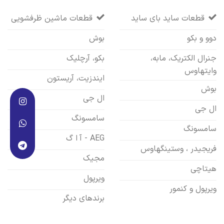
قطعات ساید بای ساید
قطعات ماشین ظرفشویی
دوو و بکو
بوش
جنرال الکتریک، مابه،
بکو، آرچلیک
وایتهاوس
ایندزیت، آریستون
بوش
ال جی
ال جی
سامسونگ
سامسونگ
AEG - آ ا گ
فریجیدر ، وستینگهاوس
مجیک
هیتاچی
ویرپول
ویرپول و کنمور
برندهای دیگر