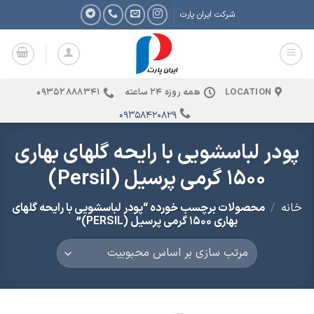
Ski
شرکت ایران پارت
t
conten
LOCATION
همه روزه 24 ساعته
09352888341
09358420829
پودر لباسشویی با رایحه گلهای بهاری
1500 گرمی پرسیل (Persil)
خانه
/
محصولات برچسب خورده “پودر لباسشویی با رایحه گلهای
بهاری 1500 گرمی پرسیل (PERSIL)”