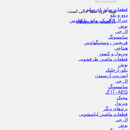
قطعات ساید بای ساید
سبد خرید شما خالی است.
دوو و بکو
جنرال الکتریک، مابه، وایتهاوس
بازگشت به فروشگاه
بوش
ال جی
سامسونگ
فریجیدر ، وستینگهاوس
هیتاچی
ویرپول و کنمور
قطعات ماشین ظرفشویی
بوش
بکو، آرچلیک
ایندزیت، آریستون
ال جی
سامسونگ
AEG - آ ا گ
مجیک
ویرپول
برندهای دیگر
قطعات ماشین لباسشویی
ال جی
بوش