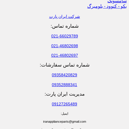
سامسونگ
بکو - کنوود - بلومبرگ
شرکت ایران پارت
شماره تماس:
021-66029789
021-46802698
021-46802697
شماره تماس سفارشات:
09358420829
09352888341
مدیریت ایران پارت:
09127265489
ایمیل:
iranapplianceparts@gmail.com