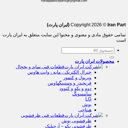
iranappliancepartsge@gmail.com
Iran Part (ایران پارت)
Copyright 2026 ©
تمامی حقوق مادی و معنوی و محتوا این سایت متعلق به ایران پارت
است
جستجو
برای:
محصولات ایران پارت
قطعات فنی ساید و یخچال
جنرال الکتریک ، مابه ، وایت هاوس
ویرپول و کنمور
فریجیدر و وستینگهاوس
دوو و بکو و کنوود
سامسونگ
LG
بوش
هیتاچی
قطعات فنی ظرفشویی
ظرفشویی بوش
ظرفشویی بکو – آرچیلیک