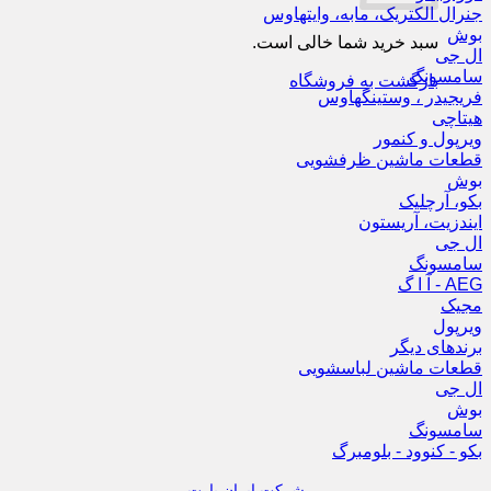
جنرال الکتریک، مابه، وایتهاوس
بوش
سبد خرید شما خالی است.
ال جی
سامسونگ
بازگشت به فروشگاه
فریجیدر ، وستینگهاوس
هیتاچی
ویرپول و کنمور
قطعات ماشین ظرفشویی
بوش
بکو، آرچلیک
ایندزیت، آریستون
ال جی
سامسونگ
AEG - آ ا گ
مجیک
ویرپول
برندهای دیگر
قطعات ماشین لباسشویی
ال جی
بوش
سامسونگ
بکو - کنوود - بلومبرگ
شرکت ایران پارت