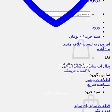
درباره ی ما
جستجو
برای:
ورود
سبد خرید /
۰
تومان
افزودن به لیست علاقه مندی
مشاهده
LG
سبد خرید شما خالی است.
پدال آب ساید بای ساید ال جی
بازگشت به فروشگاه
تماس بگیرید
اطلاعات بیشتر
مشاهده سریع
سبد خرید
شرکت ایران پارت
قطعات ساید بای ساید
دوو و بکو