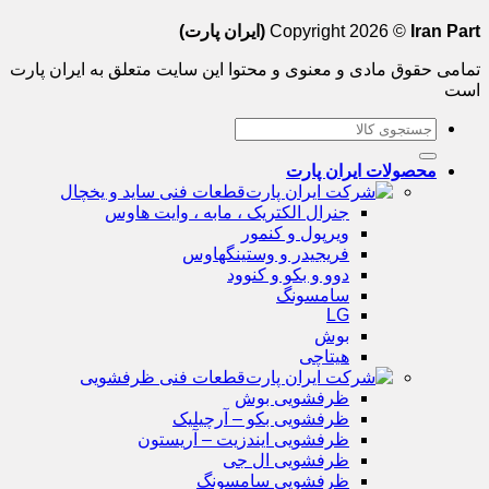
Iran Part (ایران پارت)
Copyright 2026 ©
تمامی حقوق مادی و معنوی و محتوا این سایت متعلق به ایران پارت
است
جستجو
برای:
محصولات ایران پارت
قطعات فنی ساید و یخچال
جنرال الکتریک ، مابه ، وایت هاوس
ویرپول و کنمور
فریجیدر و وستینگهاوس
دوو و بکو و کنوود
سامسونگ
LG
بوش
هیتاچی
قطعات فنی ظرفشویی
ظرفشویی بوش
ظرفشویی بکو – آرچیلیک
ظرفشویی ایندزیت – آریستون
ظرفشویی ال جی
ظرفشویی سامسونگ