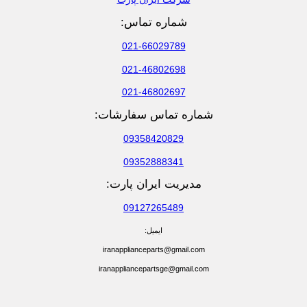
شماره تماس:
021-66029789
021-46802698
021-46802697
شماره تماس سفارشات:
09358420829
09352888341
مدیریت ایران پارت:
09127265489
ایمیل:
iranapplianceparts@gmail.com
iranappliancepartsge@gmail.com