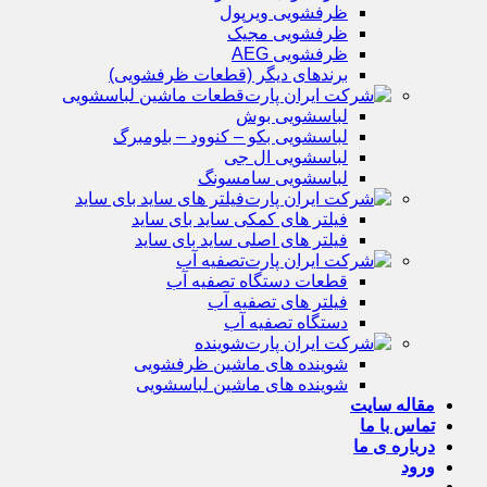
ظرفشویی ویرپول
ظرفشویی مجیک
ظرفشویی AEG
برندهای دیگر (قطعات ظرفشویی)
قطعات ماشین لباسشویی
لباسشویی بوش
لباسشویی بکو – کنوود – بلومبرگ
لباسشویی ال جی
لباسشویی سامسونگ
فیلتر های ساید بای ساید
فیلتر های کمکی ساید بای ساید
فیلتر های اصلی ساید بای ساید
تصفیه آب
قطعات دستگاه تصفیه آب
فیلتر های تصفیه آب
دستگاه تصفیه آب
شوینده
شوینده های ماشین ظرفشویی
شوینده های ماشین لباسشویی
مقاله سایت
تماس با ما
درباره ی ما
ورود