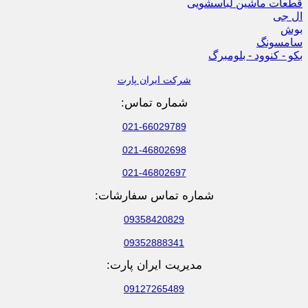
قطعات ماشین لباسشویی
ال جی
بوش
سامسونگ
بکو - کنوود - بلومبرگ
شرکت ایران پارت
شماره تماس:
021-66029789
021-46802698
021-46802697
شماره تماس سفارشات:
09358420829
09352888341
مدیریت ایران پارت:
09127265489