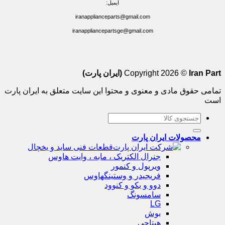
ایمیل:
iranapplianceparts@gmail.com
iranappliancepartsge@gmail.com
Iran Part (ایران پارت)
Copyright 2026 ©
تمامی حقوق مادی و معنوی و محتوا این سایت متعلق به ایران پارت
است
جستجو
برای:
محصولات ایران پارت
قطعات فنی ساید و یخچال
جنرال الکتریک ، مابه ، وایت هاوس
ویرپول و کنمور
فریجیدر و وستینگهاوس
دوو و بکو و کنوود
سامسونگ
LG
بوش
هیتاچی