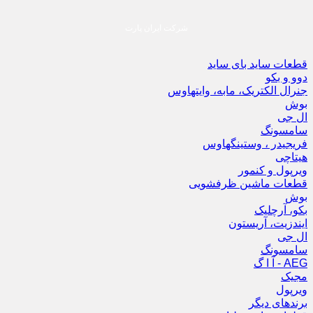
شرکت ایران پارت
قطعات ساید بای ساید
دوو و بکو
جنرال الکتریک، مابه، وایتهاوس
بوش
ال جی
سامسونگ
فریجیدر ، وستینگهاوس
هیتاچی
ویرپول و کنمور
قطعات ماشین ظرفشویی
بوش
بکو، آرچلیک
ایندزیت، آریستون
ال جی
سامسونگ
AEG - آ ا گ
مجیک
ویرپول
برندهای دیگر