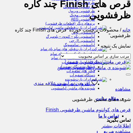
قرص های Finish چند کاره
ظرفشویی ال جی
ظرفشویی سامسونگ
ظرفشویی ویرپول
ظرفشویی
ظرفشویی مجیک
ظرفشویی AEG
برندهای دیگر (قطعات ظرفشویی)
قطعات ماشین لباسشویی
خانه
/
محصولات برچسب خورده “قرص های Finish چند کاره
لباسشویی بوش
ظرفشویی”
لباسشویی بکو – کنوود – بلومبرگ
لباسشویی ال جی
لباسشویی سامسونگ
نمایش یک نتیجه
فیلتر های ساید بای ساید
فیلتر های کمکی ساید بای ساید
فیلتر های اصلی ساید بای ساید
تصفیه آب
قطعات دستگاه تصفیه آب
فیلتر های تصفیه آب
دستگاه تصفیه آب
شوینده
افزودن به لیست علاقه مندی
شوینده های ماشین ظرفشویی
شوینده های ماشین لباسشویی
مشاهده
مقاله سایت
شوینده های ماشین ظرفشویی
قرص های کوانتوم ماشین ظرفشویی Finish
تماس با ما
تماس بگیرید
اطلاعات بیشتر
مشاهده سریع