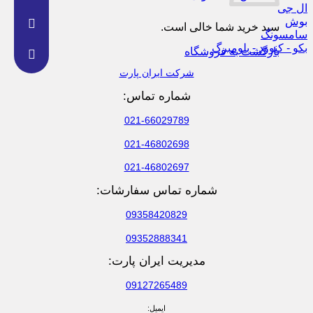
ال جی
بوش
سبد خرید شما خالی است.
سامسونگ
بکو - کنوود - بلومبرگ
بازگشت به فروشگاه
شرکت ایران پارت
شماره تماس:
021-66029789
021-46802698
021-46802697
شماره تماس سفارشات:
09358420829
09352888341
مدیریت ایران پارت:
09127265489
ایمیل: