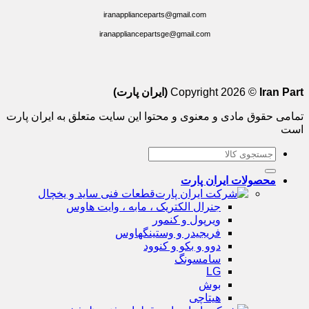
iranapplianceparts@gmail.com
iranappliancepartsge@gmail.com
Iran Part (ایران پارت)
Copyright 2026 ©
تمامی حقوق مادی و معنوی و محتوا این سایت متعلق به ایران پارت
است
جستجو
برای:
محصولات ایران پارت
قطعات فنی ساید و یخچال
جنرال الکتریک ، مابه ، وایت هاوس
ویرپول و کنمور
فریجیدر و وستینگهاوس
دوو و بکو و کنوود
سامسونگ
LG
بوش
هیتاچی