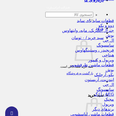
درباره ی ما
شرکت ایران پارت
جستجو
برای:
قطعات ساید بای ساید
دوو و بکو
ورود
جنرال الکتریک، مابه، وایتهاوس
بوش
سبد خرید /
۰
تومان
ال جی
سامسونگ
فریجیدر ، وستینگهاوس
هیتاچی
ویرپول و کنمور
قطعات ماشین ظرفشویی
سبد خرید شما خالی است.
بوش
بازگشت به فروشگاه
بکو، آرچلیک
ایندزیت، آریستون
ال جی
سامسونگ
AEG - آ ا گ
سبد خرید
مجیک
ویرپول
برندهای دیگر
قطعات ماشین لباسشویی