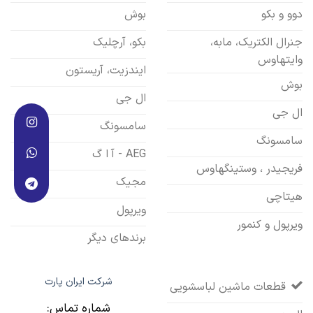
دوو و بکو
بوش
جنرال الکتریک، مابه،
بکو، آرچلیک
وایتهاوس
ایندزیت، آریستون
بوش
ال جی
ال جی
سامسونگ
سامسونگ
AEG - آ ا گ
فریجیدر ، وستینگهاوس
مجیک
هیتاچی
ویرپول
ویرپول و کنمور
برندهای دیگر
شرکت ایران پارت
قطعات ماشین لباسشویی
شماره تماس: