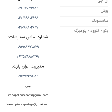
ال جی
021-66029789
بوش
021-46802698
سامسونگ
021-46802697
بکو - کنوود - بلومبرگ
شماره تماس سفارشات:
09358420829
09352888341
مدیریت ایران پارت:
09127265489
ایمیل:
iranapplianceparts@gmail.com
iranappliancepartsge@gmail.com