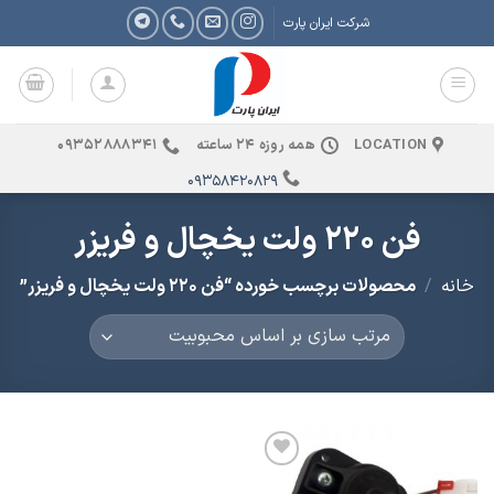
Ski
شرکت ایران پارت
t
conten
LOCATION
همه روزه 24 ساعته
09352888341
09358420829
فن 220 ولت یخچال و فریزر
خانه
/
محصولات برچسب خورده “فن 220 ولت یخچال و فریزر”
افزودن