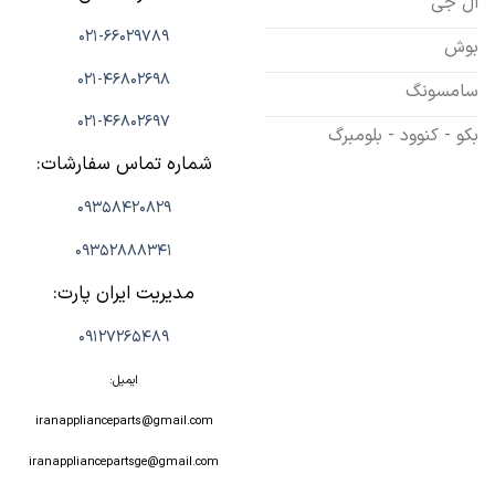
ال جی
021-66029789
بوش
021-46802698
سامسونگ
021-46802697
بکو - کنوود - بلومبرگ
شماره تماس سفارشات:
09358420829
09352888341
مدیریت ایران پارت:
09127265489
ایمیل:
iranapplianceparts@gmail.com
iranappliancepartsge@gmail.com