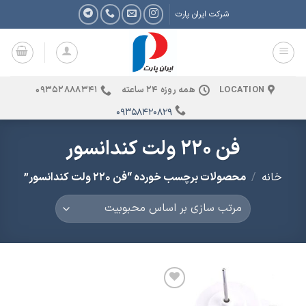
Ski
شرکت ایران پارت
t
conten
LOCATION
همه روزه 24 ساعته
09352888341
09358420829
فن 220 ولت کندانسور
خانه
/
محصولات برچسب خورده “فن 220 ولت کندانسور”
افزودن