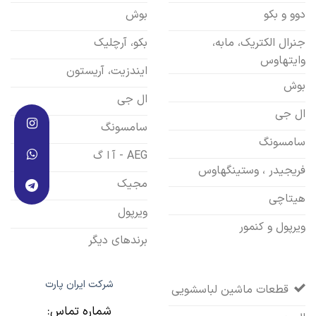
دوو و بکو
بوش
جنرال الکتریک، مابه،
بکو، آرچلیک
وایتهاوس
ایندزیت، آریستون
بوش
ال جی
ال جی
سامسونگ
سامسونگ
AEG - آ ا گ
فریجیدر ، وستینگهاوس
مجیک
هیتاچی
ویرپول
ویرپول و کنمور
برندهای دیگر
شرکت ایران پارت
قطعات ماشین لباسشویی
شماره تماس: