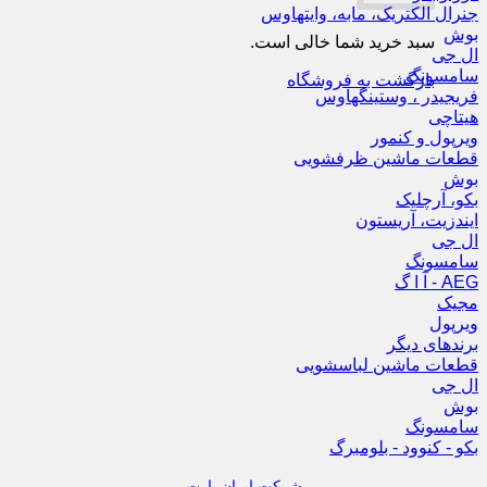
جنرال الکتریک، مابه، وایتهاوس
بوش
سبد خرید شما خالی است.
ال جی
سامسونگ
بازگشت به فروشگاه
فریجیدر ، وستینگهاوس
هیتاچی
ویرپول و کنمور
قطعات ماشین ظرفشویی
بوش
بکو، آرچلیک
ایندزیت، آریستون
ال جی
سامسونگ
AEG - آ ا گ
مجیک
ویرپول
برندهای دیگر
قطعات ماشین لباسشویی
ال جی
بوش
سامسونگ
بکو - کنوود - بلومبرگ
شرکت ایران پارت