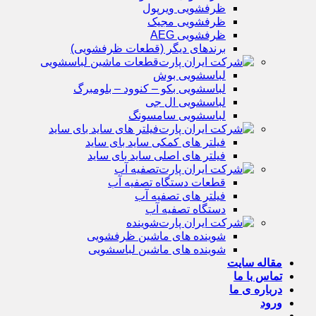
ظرفشویی ویرپول
ظرفشویی مجیک
ظرفشویی AEG
برندهای دیگر (قطعات ظرفشویی)
قطعات ماشین لباسشویی
لباسشویی بوش
لباسشویی بکو – کنوود – بلومبرگ
لباسشویی ال جی
لباسشویی سامسونگ
فیلتر های ساید بای ساید
فیلتر های کمکی ساید بای ساید
فیلتر های اصلی ساید بای ساید
تصفیه آب
قطعات دستگاه تصفیه آب
فیلتر های تصفیه آب
دستگاه تصفیه آب
شوینده
شوینده های ماشین ظرفشویی
شوینده های ماشین لباسشویی
مقاله سایت
تماس با ما
درباره ی ما
ورود