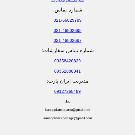
شماره تماس:
021-66029789
021-46802698
021-46802697
شماره تماس سفارشات:
09358420829
09352888341
مدیریت ایران پارت:
09127265489
ایمیل:
iranapplianceparts@gmail.com
iranappliancepartsge@gmail.com