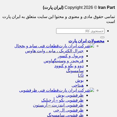
Iran Part (ایران پارت)
Copyright 2026 ©
تمامی حقوق مادی و معنوی و محتوا این سایت متعلق به ایران پارت
است
جستجو
برای:
محصولات ایران پارت
قطعات فنی ساید و یخچال
جنرال الکتریک ، مابه ، وایت هاوس
ویرپول و کنمور
فریجیدر و وستینگهاوس
دوو و بکو و کنوود
سامسونگ
LG
بوش
هیتاچی
قطعات فنی ظرفشویی
ظرفشویی بوش
ظرفشویی بکو – آرچیلیک
ظرفشویی ایندزیت – آریستون
ظرفشویی ال جی
ظرفشویی سامسونگ