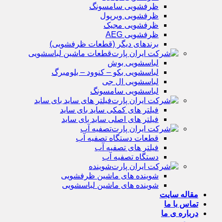
ظرفشویی سامسونگ
ظرفشویی ویرپول
ظرفشویی مجیک
ظرفشویی AEG
برندهای دیگر (قطعات ظرفشویی)
قطعات ماشین لباسشویی
لباسشویی بوش
لباسشویی بکو – کنوود – بلومبرگ
لباسشویی ال جی
لباسشویی سامسونگ
فیلتر های ساید بای ساید
فیلتر های کمکی ساید بای ساید
فیلتر های اصلی ساید بای ساید
تصفیه آب
قطعات دستگاه تصفیه آب
فیلتر های تصفیه آب
دستگاه تصفیه آب
شوینده
شوینده های ماشین ظرفشویی
شوینده های ماشین لباسشویی
مقاله سایت
تماس با ما
درباره ی ما