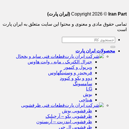
Iran Part (ایران پارت)
Copyright 2026 ©
تمامی حقوق مادی و معنوی و محتوا این سایت متعلق به ایران پارت
است
جستجو
برای:
محصولات ایران پارت
قطعات فنی ساید و یخچال
جنرال الکتریک ، مابه ، وایت هاوس
ویرپول و کنمور
فریجیدر و وستینگهاوس
دوو و بکو و کنوود
سامسونگ
LG
بوش
هیتاچی
قطعات فنی ظرفشویی
ظرفشویی بوش
ظرفشویی بکو – آرچیلیک
ظرفشویی ایندزیت – آریستون
ظرفشویی ال جی