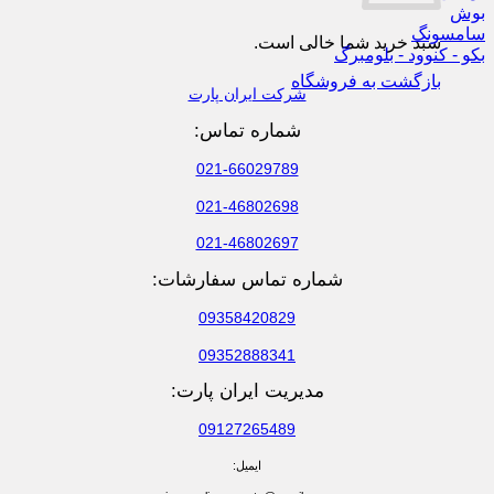
بوش
سامسونگ
سبد خرید شما خالی است.
بکو - کنوود - بلومبرگ
بازگشت به فروشگاه
شرکت ایران پارت
شماره تماس:
021-66029789
021-46802698
021-46802697
شماره تماس سفارشات:
09358420829
09352888341
مدیریت ایران پارت:
09127265489
ایمیل: