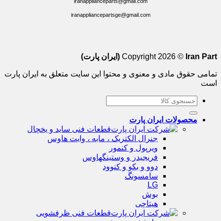
iranapplianceparts@gmail.com
iranappliancepartsge@gmail.com
Iran Part (ایران پارت)
Copyright 2026 ©
تمامی حقوق مادی و معنوی و محتوا این سایت متعلق به ایران پارت
است
جستجو
برای:
محصولات ایران پارت
قطعات فنی ساید و یخچال
جنرال الکتریک ، مابه ، وایت هاوس
ویرپول و کنمور
فریجیدر و وستینگهاوس
دوو و بکو و کنوود
سامسونگ
LG
بوش
هیتاچی
قطعات فنی ظرفشویی