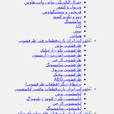
جنرال الکتریک ، مابه ، وایت هاوس
ویرپول و کنمور
فریجیدر و وستینگهاوس
دوو و بکو و کنوود
سامسونگ
LG
بوش
هیتاچی
قطعات فنی ظرفشویی
ظرفشویی بوش
ظرفشویی بکو – آرچیلیک
ظرفشویی ایندزیت – آریستون
ظرفشویی ال جی
ظرفشویی سامسونگ
ظرفشویی ویرپول
ظرفشویی مجیک
ظرفشویی AEG
برندهای دیگر (قطعات ظرفشویی)
قطعات ماشین لباسشویی
لباسشویی بوش
لباسشویی بکو – کنوود – بلومبرگ
لباسشویی ال جی
لباسشویی سامسونگ
فیلتر های ساید بای ساید