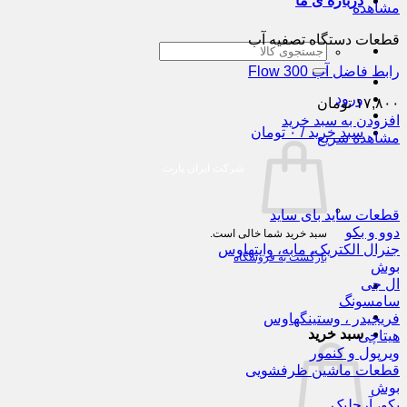
درباره ی ما
مشاهده
قطعات دستگاه تصفیه آب
جستجو
برای:
رابط فاضل آب Flow 300
ورود
۱۷,۸۰۰
تومان
افزودن به سبد خرید
سبد خرید /
۰
تومان
مشاهده سریع
شرکت ایران پارت
قطعات ساید بای ساید
دوو و بکو
سبد خرید شما خالی است.
جنرال الکتریک، مابه، وایتهاوس
بازگشت به فروشگاه
بوش
ال جی
سامسونگ
فریجیدر ، وستینگهاوس
سبد خرید
هیتاچی
ویرپول و کنمور
قطعات ماشین ظرفشویی
بوش
بکو، آرچلیک