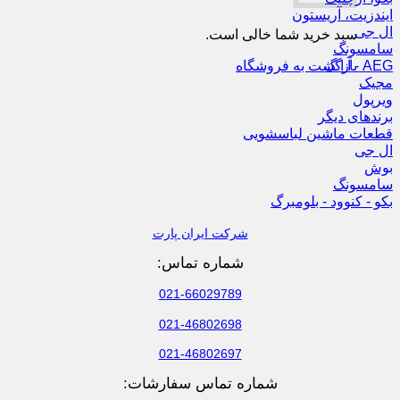
ایندزیت، آریستون
ال جی
سبد خرید شما خالی است.
سامسونگ
AEG - آ ا گ
بازگشت به فروشگاه
مجیک
ویرپول
برندهای دیگر
قطعات ماشین لباسشویی
ال جی
بوش
سامسونگ
بکو - کنوود - بلومبرگ
شرکت ایران پارت
شماره تماس:
021-66029789
021-46802698
021-46802697
شماره تماس سفارشات: