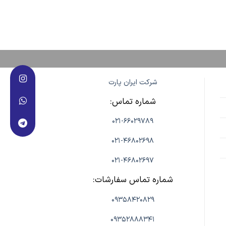
شرکت ایران پارت
شماره تماس:
021-66029789
021-46802698
021-46802697
شماره تماس سفارشات:
09358420829
09352888341