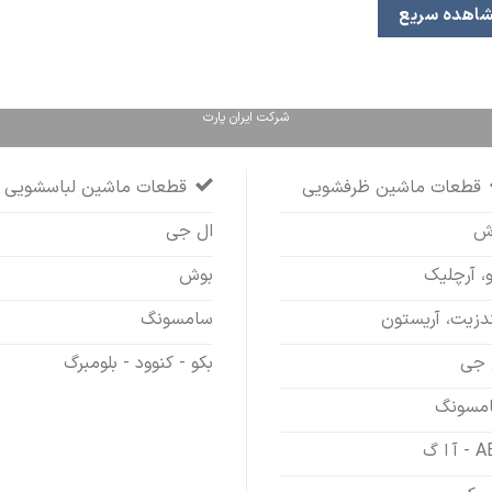
اهده سریع
شرکت ایران پارت
قطعات ماشین ظرفشویی
قطعات ماشین لباسشویی
ش
ال جی
و، آرچلیک
بوش
ندزیت، آریستون
سامسونگ
 جی
بکو - کنوود - بلومبرگ
مسونگ
آ ا گ