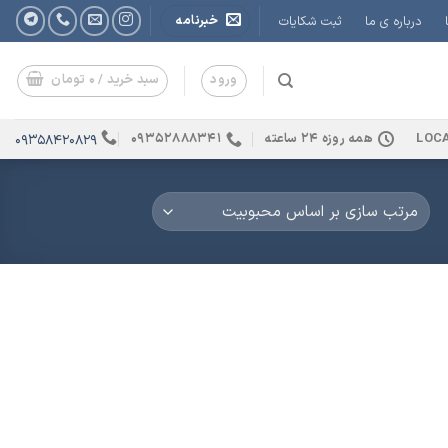
خبرنامه
درباره ی ما
ثبت شکایات
ورود
سبد خرید /
۰
تومان
LOC
همه روزه 24 ساعته
09352888341
09358420829