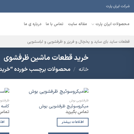
Ski
شرکت ایران پارت
t
conten
محصولات ایران پارت
مقاله سایت
تماس با ما
درباره ی ما
قطعات ساید بای ساید و یخچال و فریزر و ظرفشویی و لباسشویی
خرید قطعات ماشین ظرفشوی
خانه
/
محصولات برچسب خورده “خرید
ظرفشویی بوش
ظرفشوی
افزودن
میکروسوئیچ ظرفشویی بوش
کاسه 
به
تماس بگیرید
تماس 
لیست
علاقه
مندی
اطلاعات بیشتر
اطل