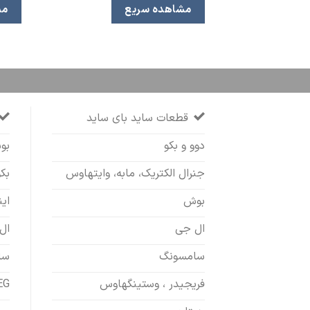
مشاهده سریع
مش
قطعات ساید بای ساید
دوو و بکو
بو
جنرال الکتریک، مابه، وایتهاوس
بک
بوش
ای
ال جی
ال
سامسونگ
سا
فریجیدر ، وستینگهاوس
AEG - 