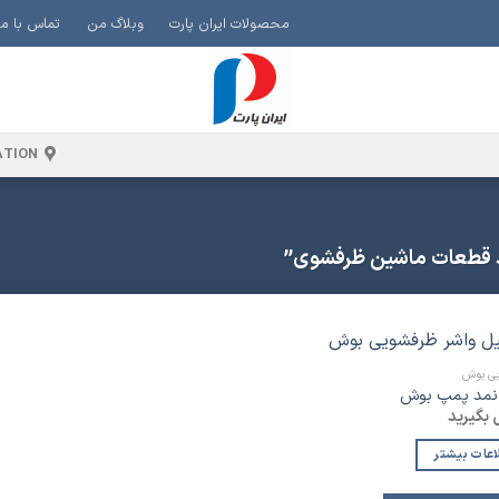
محصولات ایران پارت
وبلاگ من
تماس با ما
ATION
 قطعات ماشین ظرفشوی”
ی بوش
افزودن
نمد پمپ بوش
به
بگیرید
لیست
علاقه
مندی
اعات بیشتر