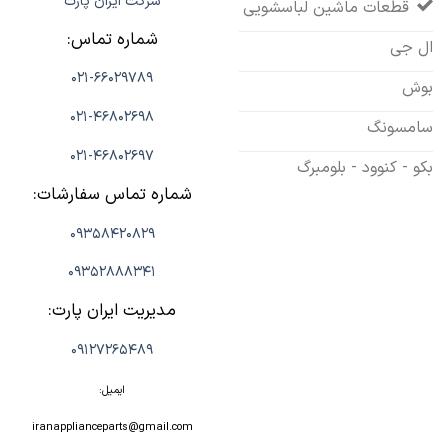
شرکت ایران پارت
قطعات ماشین لباسشویی
شماره تماس:
ال جی
021-66029789
بوش
021-46802698
سامسونگ
021-46802697
بکو - کنوود - بلومبرگ
شماره تماس سفارشات:
09358420829
09352888341
مدیریت ایران پارت:
09127265489
ایمیل:
iranapplianceparts@gmail.com