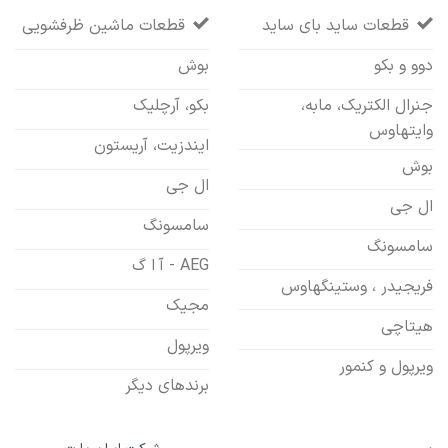
قطعات ساید بای ساید
قطعات ماشین ظرفشویی
دوو و بکو
بوش
جنرال الکتریک، مابه،
بکو، آرچلیک
وایتهاوس
ایندزیت، آریستون
بوش
ال جی
ال جی
سامسونگ
سامسونگ
AEG - آ ا گ
فریجیدر ، وستینگهاوس
مجیک
هیتاچی
ویرپول
ویرپول و کنمور
برندهای دیگر