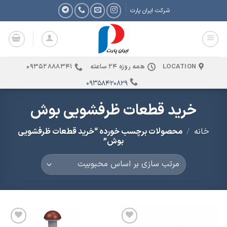
Ski
شرکت ایران پارت
t
conten
LOCATION
همه روزه 24 ساعته
09352888341
09358420829
خرید قطعات ظرفشویی بوش
خانه
/
محصولات برچسب خورده “خرید قطعات ظرفشویی
بوش”