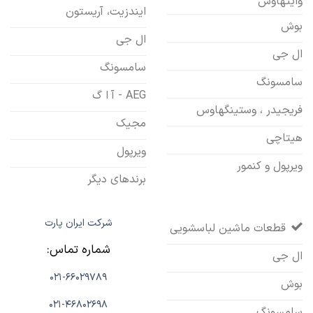
وایتهاوس
ایندزیت، آریستون
بوش
ال جی
ال جی
سامسونگ
سامسونگ
AEG - آ ا گ
فریجیدر ، وستینگهاوس
مجیک
هیتاچی
ویرپول
ویرپول و کنمور
برندهای دیگر
شرکت ایران پارت
قطعات ماشین لباسشویی
شماره تماس:
ال جی
021-66029789
بوش
021-46802698
سامسونگ