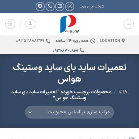
Ski
شرکت ایران پارت
t
conten
LOCATION
همه روزه 24 ساعته
09352888341
09358420829
تعمیرات ساید بای ساید وستینگ
هواس
خانه
/
محصولات برچسب خورده “تعمیرات ساید بای ساید
وستینگ هواس”