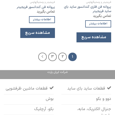
علاقه
علاقه
فریجیدر و وستینگهاوس
فریجیدر و وستینگهاوس
مندی
مندی
پروانه فن فلزی کندانسور ساید بای
پروانه فن کندانسور فریجیدر
ساید فریجیدر
تماس بگیرید
تماس بگیرید
اطلاعات بیشتر
اطلاعات بیشتر
مشاهده سریع
مشاهده سریع
3
2
1
شرکت ایران پارت
قطعات ساید بای ساید
قطعات ماشین ظرفشویی
دوو و بکو
بوش
جنرال الکتریک، مابه،
بکو، آرچلیک