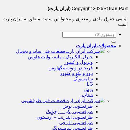
Iran Part (ایران پارت)
Copyright 2026 ©
تمامی حقوق مادی و معنوی و محتوا این سایت متعلق به ایران پارت
است
جستجو
برای:
محصولات ایران پارت
قطعات فنی ساید و یخچال
جنرال الکتریک ، مابه ، وایت هاوس
ویرپول و کنمور
فریجیدر و وستینگهاوس
دوو و بکو و کنوود
سامسونگ
LG
بوش
هیتاچی
قطعات فنی ظرفشویی
ظرفشویی بوش
ظرفشویی بکو – آرچیلیک
ظرفشویی ایندزیت – آریستون
ظرفشویی ال جی
ظرفشویی سامسونگ