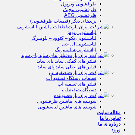
ظرفشویی ویرپول
ظرفشویی مجیک
ظرفشویی AEG
برندهای دیگر (قطعات ظرفشویی)
قطعات ماشین لباسشویی
لباسشویی بوش
لباسشویی بکو – کنوود – بلومبرگ
لباسشویی ال جی
لباسشویی سامسونگ
فیلتر های ساید بای ساید
فیلتر های کمکی ساید بای ساید
فیلتر های اصلی ساید بای ساید
تصفیه آب
قطعات دستگاه تصفیه آب
فیلتر های تصفیه آب
دستگاه تصفیه آب
شوینده
شوینده های ماشین ظرفشویی
شوینده های ماشین لباسشویی
مقاله سایت
تماس با ما
درباره ی ما
ورود